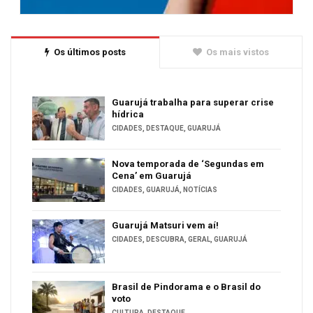
Os últimos posts
Os mais vistos
Guarujá trabalha para superar crise
hídrica
CIDADES
,
DESTAQUE
,
GUARUJÁ
Nova temporada de ‘Segundas em
Cena’ em Guarujá
CIDADES
,
GUARUJÁ
,
NOTÍCIAS
Guarujá Matsuri vem aí!
CIDADES
,
DESCUBRA
,
GERAL
,
GUARUJÁ
Brasil de Pindorama e o Brasil do
voto
CULTURA
,
DESTAQUE