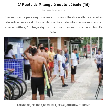
2ª Festa da Pitanga é neste sábado (16)
Tatiana Macedo
O evento conta pela segunda vez com a escolha das melhores receitas
de sobremesas e drinks de Pitanga; Serão distribuídas mil mudas da
árvore frutífera; Conheça alguns dos concorrentes no concurso No dia
16 de ...
AGENDE-SE
,
CIDADES
,
DESCUBRA
,
GERAL
,
GUARUJÁ
,
TURISMO