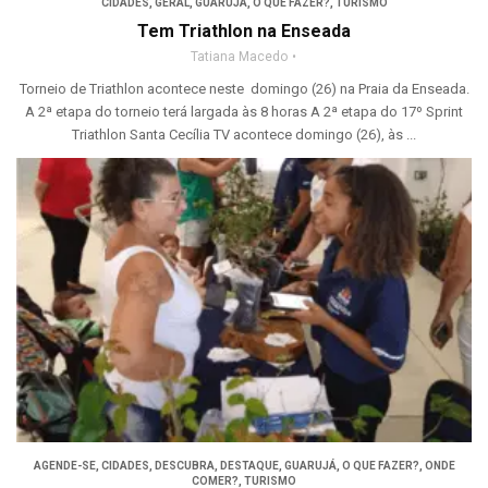
CIDADES
,
GERAL
,
GUARUJÁ
,
O QUE FAZER?
,
TURISMO
Tem Triathlon na Enseada
Tatiana Macedo
Torneio de Triathlon acontece neste domingo (26) na Praia da Enseada.
A 2ª etapa do torneio terá largada às 8 horas A 2ª etapa do 17º Sprint
Triathlon Santa Cecília TV acontece domingo (26), às ...
AGENDE-SE
,
CIDADES
,
DESCUBRA
,
DESTAQUE
,
GUARUJÁ
,
O QUE FAZER?
,
ONDE
COMER?
,
TURISMO