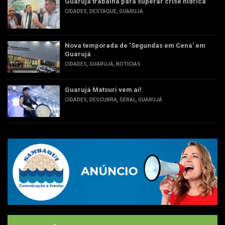
Guarujá trabalha para superar crise hídrica
CIDADES
,
DESTAQUE
,
GUARUJÁ
Nova temporada de ‘Segundas em Cena’ em
Guarujá
CIDADES
,
GUARUJÁ
,
NOTÍCIAS
Guarujá Matsuri vem aí!
CIDADES
,
DESCUBRA
,
GERAL
,
GUARUJÁ