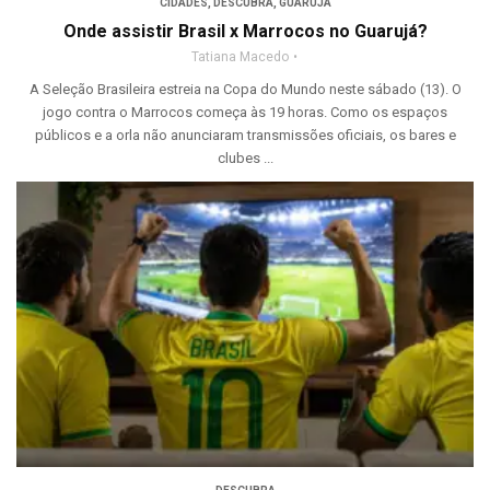
CIDADES
,
DESCUBRA
,
GUARUJÁ
Onde assistir Brasil x Marrocos no Guarujá?
Tatiana Macedo
A Seleção Brasileira estreia na Copa do Mundo neste sábado (13). O
jogo contra o Marrocos começa às 19 horas. Como os espaços
públicos e a orla não anunciaram transmissões oficiais, os bares e
clubes ...