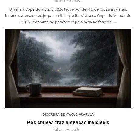
Tatiana Macedo
Brasil na Copa do Mundo 2026 Fique por dentro de todas as datas,
horários e locais dos jogos da Seleção Brasileira na Copa do Mundo de
2026. Programe-se para torcer pelo hexa na fase de ...
DESCUBRA
,
DESTAQUE
,
GUARUJÁ
Pós chuvas traz ameaças invisíveis
Tatiana Macedo