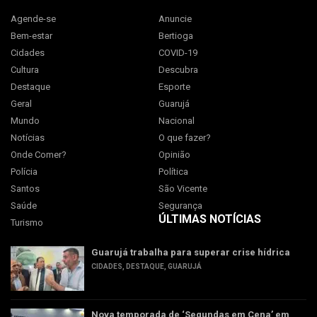
Agende-se
Anuncie
Bem-estar
Bertioga
Cidades
COVID-19
Cultura
Descubra
Destaque
Esporte
Geral
Guarujá
Mundo
Nacional
Notícias
O que fazer?
Onde Comer?
Opinião
Polícia
Política
Santos
São Vicente
Saúde
Segurança
ÚLTIMAS NOTÍCIAS
Turismo
Guarujá trabalha para superar crise hídrica
CIDADES
,
DESTAQUE
,
GUARUJÁ
Nova temporada de ‘Segundas em Cena’ em