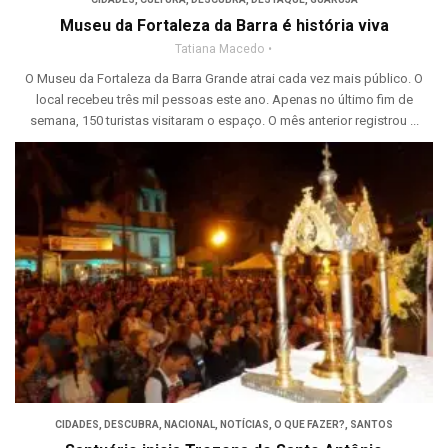
Museu da Fortaleza da Barra é história viva
Tatiana Macedo
O Museu da Fortaleza da Barra Grande atrai cada vez mais público. O
local recebeu três mil pessoas este ano. Apenas no último fim de
semana, 150 turistas visitaram o espaço. O mês anterior registrou ...
CIDADES
,
DESCUBRA
,
NACIONAL
,
NOTÍCIAS
,
O QUE FAZER?
,
SANTOS