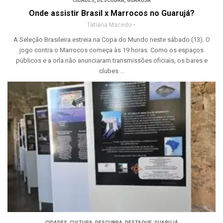
CIDADES
,
DESCUBRA
,
GUARUJÁ
Onde assistir Brasil x Marrocos no Guarujá?
Tatiana Macedo
A Seleção Brasileira estreia na Copa do Mundo neste sábado (13). O
jogo contra o Marrocos começa às 19 horas. Como os espaços
públicos e a orla não anunciaram transmissões oficiais, os bares e
clubes ...
CIDADES
,
CULTURA
,
DESCUBRA
,
DESTAQUE
,
GUARUJÁ