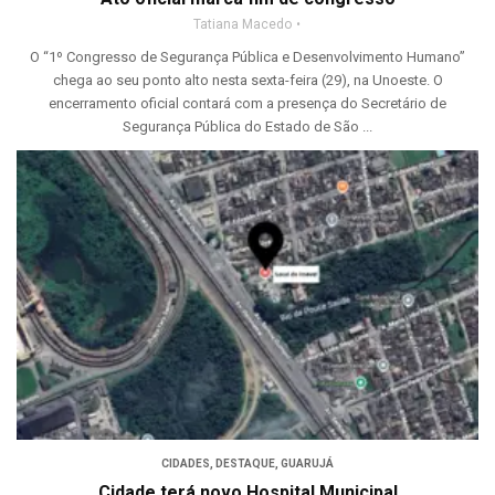
Tatiana Macedo
O “1º Congresso de Segurança Pública e Desenvolvimento Humano”
chega ao seu ponto alto nesta sexta-feira (29), na Unoeste. O
encerramento oficial contará com a presença do Secretário de
Segurança Pública do Estado de São ...
CIDADES
,
DESTAQUE
,
GUARUJÁ
Cidade terá novo Hospital Municipal