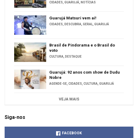
CIDADES
,
GUARUJÁ
,
NOTÍCIAS
Guarujá Matsuri vem aí!
CIDADES
,
DESCUBRA
,
GERAL
,
GUARUJÁ
Brasil de Pindorama e o Brasil do
voto
CULTURA
,
DESTAQUE
Guarujá: 92 anos com show de Dudu
Nobre
AGENDE-SE
,
CIDADES
,
CULTURA
,
GUARUJÁ
VEJA MAIS
Siga-nos
FACEBOOK