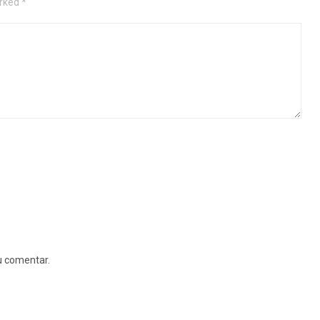
rked *
u comentar.