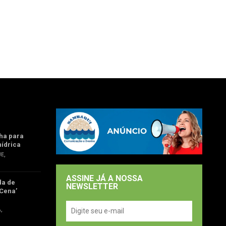
ha para
hídrica
UE
,
ASSINE JÁ A NOSSA
da de
NEWSLETTER
Cena’
Á
,