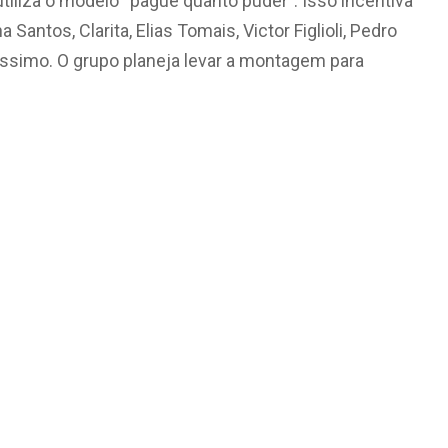
tiliza o modelo “pague quanto puder”. Isso incentiva
Santos, Clarita, Elias Tomais, Victor Figlioli, Pedro
íssimo. O grupo planeja levar a montagem para