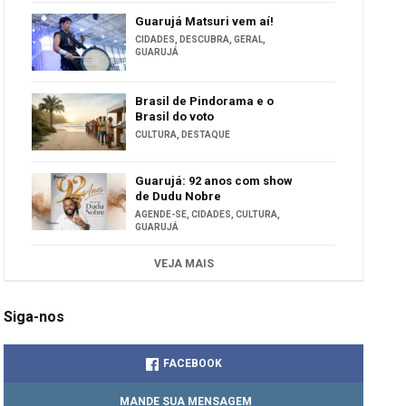
Guarujá Matsuri vem aí!
CIDADES
,
DESCUBRA
,
GERAL
,
GUARUJÁ
Brasil de Pindorama e o
Brasil do voto
CULTURA
,
DESTAQUE
Guarujá: 92 anos com show
de Dudu Nobre
AGENDE-SE
,
CIDADES
,
CULTURA
,
GUARUJÁ
VEJA MAIS
Siga-nos
FACEBOOK
MANDE SUA MENSAGEM