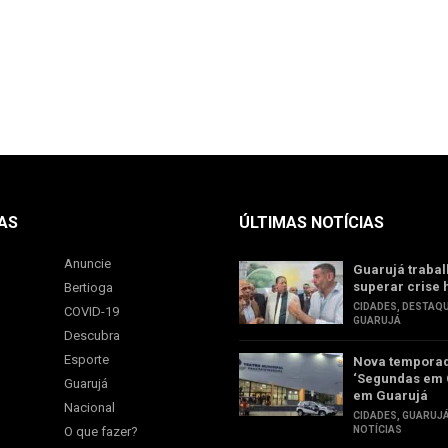
AS
ÚLTIMAS NOTÍCIAS
Anuncie
Guarujá trabal
superar crise 
Bertioga
CIDADES
,
DESTAQ
COVID-19
GUARUJÁ
Descubra
Esporte
Nova tempora
‘Segundas em 
Guarujá
em Guarujá
Nacional
CIDADES
,
GUARUJ
O que fazer?
NOTÍCIAS