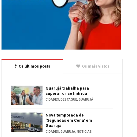
Os últimos posts
Os mais vistos
Guarujá trabalha para
superar crise hídrica
CIDADES
,
DESTAQUE
,
GUARUJÁ
Nova temporada de
‘Segundas em Cena’ em
Guarujá
CIDADES
,
GUARUJÁ
,
NOTÍCIAS