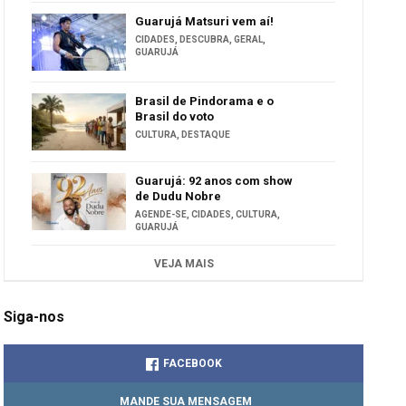
Guarujá Matsuri vem aí!
CIDADES
,
DESCUBRA
,
GERAL
,
GUARUJÁ
Brasil de Pindorama e o
Brasil do voto
CULTURA
,
DESTAQUE
Guarujá: 92 anos com show
de Dudu Nobre
AGENDE-SE
,
CIDADES
,
CULTURA
,
GUARUJÁ
VEJA MAIS
Siga-nos
FACEBOOK
MANDE SUA MENSAGEM