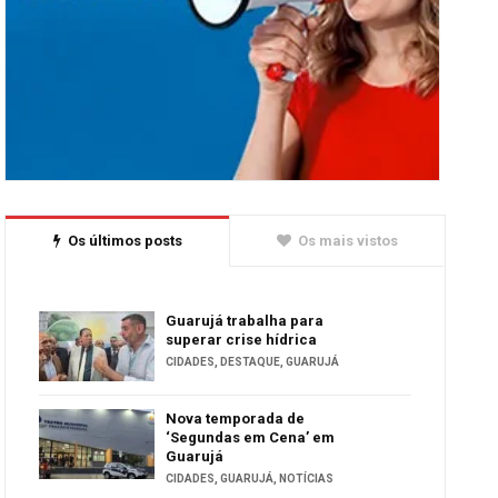
Os últimos posts
Os mais vistos
Guarujá trabalha para
superar crise hídrica
CIDADES
,
DESTAQUE
,
GUARUJÁ
Nova temporada de
‘Segundas em Cena’ em
Guarujá
CIDADES
,
GUARUJÁ
,
NOTÍCIAS