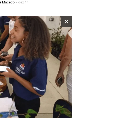
na Macedo
dez 14