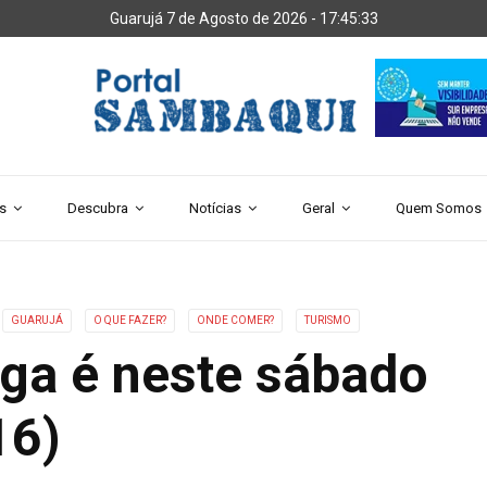
Guarujá 7 de Agosto de 2026 -
17:45:34
s
Descubra
Notícias
Geral
Quem Somos
GUARUJÁ
O QUE FAZER?
ONDE COMER?
TURISMO
nga é neste sábado
16)