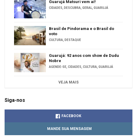
Guarujá Matsuri vem aí!
CIDADES
,
DESCUBRA
,
GERAL
,
GUARUJÁ
Brasil de Pindorama e o Brasil do
voto
CULTURA
,
DESTAQUE
Guarujá: 92 anos com show de Dudu
Nobre
AGENDE-SE
,
CIDADES
,
CULTURA
,
GUARUJÁ
VEJA MAIS
Siga-nos
FACEBOOK
MANDE SUA MENSAGEM