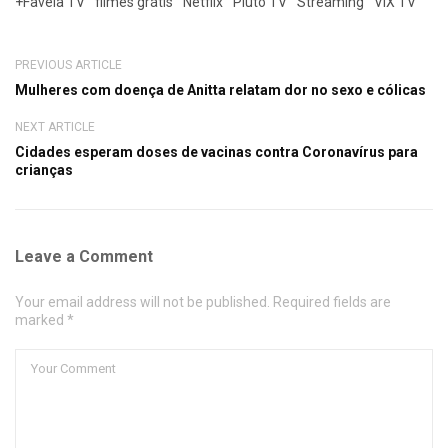
+Favela TV
filmes grátis
Netflix
Pluto TV
Streaming
VIX TV
PREVIOUS ARTICLE
Mulheres com doença de Anitta relatam dor no sexo e cólicas
NEXT ARTICLE
Cidades esperam doses de vacinas contra Coronavírus para
crianças
Leave a Comment
Your email address will not be published. Required fields are
marked *