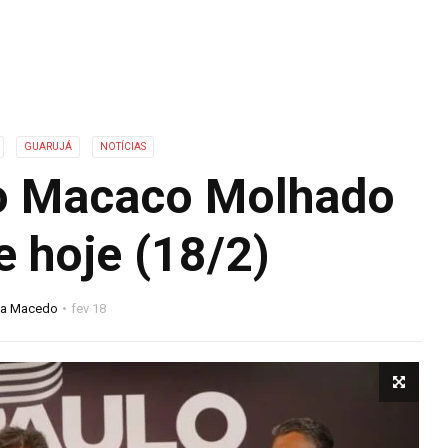
GUARUJÁ
NOTÍCIAS
o Macaco Molhado
e hoje (18/2)
na Macedo
fev 18