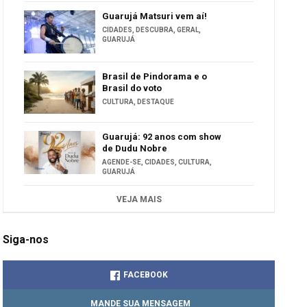
Guarujá Matsuri vem aí!
CIDADES
,
DESCUBRA
,
GERAL
,
GUARUJÁ
Brasil de Pindorama e o
Brasil do voto
CULTURA
,
DESTAQUE
Guarujá: 92 anos com show
de Dudu Nobre
AGENDE-SE
,
CIDADES
,
CULTURA
,
GUARUJÁ
VEJA MAIS
Siga-nos
FACEBOOK
MANDE SUA MENSAGEM