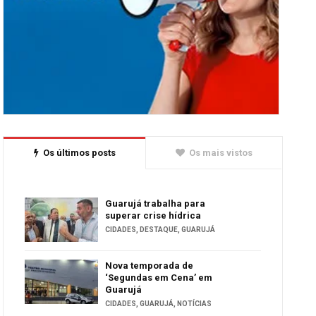
Os últimos posts
Os mais vistos
Guarujá trabalha para
superar crise hídrica
CIDADES
,
DESTAQUE
,
GUARUJÁ
Nova temporada de
‘Segundas em Cena’ em
Guarujá
CIDADES
,
GUARUJÁ
,
NOTÍCIAS