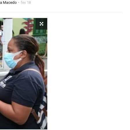
na Macedo
fev 18