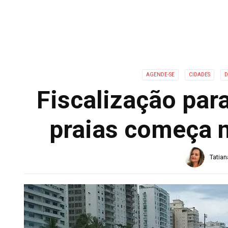
AGENDE-SE
CIDADES
D
Fiscalização par
praias começa n
Tatia