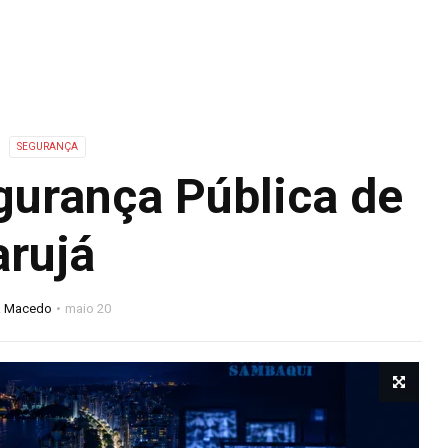
SEGURANÇA
urança Pública de
rujá
a Macedo
maio 20