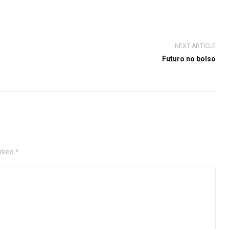
NEXT ARTICLE
Futuro no bolso
rked *