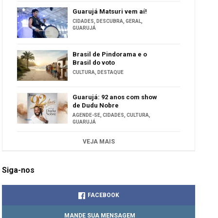
Guarujá Matsuri vem aí!
CIDADES
,
DESCUBRA
,
GERAL
,
GUARUJÁ
Brasil de Pindorama e o
Brasil do voto
CULTURA
,
DESTAQUE
Guarujá: 92 anos com show
de Dudu Nobre
AGENDE-SE
,
CIDADES
,
CULTURA
,
GUARUJÁ
VEJA MAIS
Siga-nos
FACEBOOK
MANDE SUA MENSAGEM