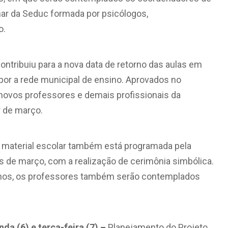
inar da Seduc formada por psicólogos,
o.
contribuiu para a nova data de retorno das aulas em
or a rede municipal de ensino. Aprovados no
 novos professores e demais profissionais da
r de março.
o material escolar também está programada pela
s de março, com a realização de cerimônia simbólica.
unos, os professores também serão contemplados
da (6) e terça-feira (7)
–
Planejamento do Projeto