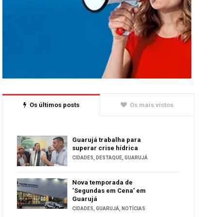
Os últimos posts
Os mais vistos
Guarujá trabalha para
superar crise hídrica
CIDADES
,
DESTAQUE
,
GUARUJÁ
Nova temporada de
‘Segundas em Cena’ em
Guarujá
CIDADES
,
GUARUJÁ
,
NOTÍCIAS