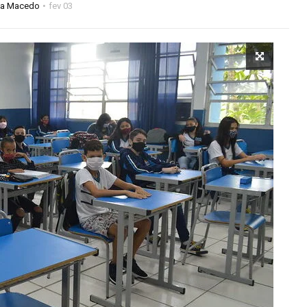
na Macedo
fev 03