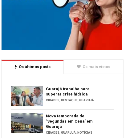
Os últimos posts
Os mais vistos
Guarujá trabalha para
superar crise hídrica
CIDADES
,
DESTAQUE
,
GUARUJÁ
Nova temporada de
‘Segundas em Cena’ em
Guarujá
CIDADES
,
GUARUJÁ
,
NOTÍCIAS