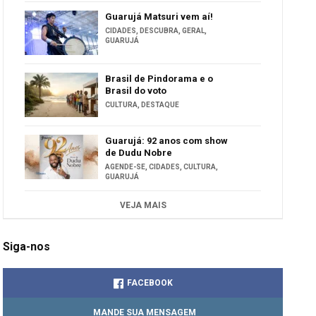
Guarujá Matsuri vem aí!
CIDADES
,
DESCUBRA
,
GERAL
,
GUARUJÁ
Brasil de Pindorama e o
Brasil do voto
CULTURA
,
DESTAQUE
Guarujá: 92 anos com show
de Dudu Nobre
AGENDE-SE
,
CIDADES
,
CULTURA
,
GUARUJÁ
VEJA MAIS
Siga-nos
FACEBOOK
MANDE SUA MENSAGEM