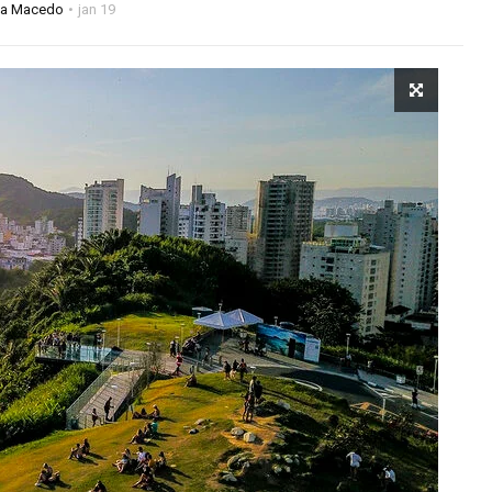
na Macedo
jan 19