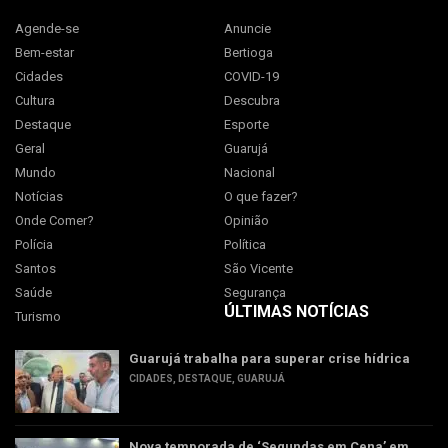
Agende-se
Anuncie
Bem-estar
Bertioga
Cidades
COVID-19
Cultura
Descubra
Destaque
Esporte
Geral
Guarujá
Mundo
Nacional
Notícias
O que fazer?
Onde Comer?
Opinião
Polícia
Política
Santos
São Vicente
Saúde
Segurança
ÚLTIMAS NOTÍCIAS
Turismo
Guarujá trabalha para superar crise hídrica
CIDADES
,
DESTAQUE
,
GUARUJÁ
Nova temporada de ‘Segundas em Cena’ em