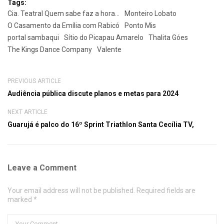
Tags:
Cia. Teatral Quem sabe faz a hora...
Monteiro Lobato
O Casamento da Emília com Rabicó
Ponto Mis
portal sambaqui
Sítio do Picapau Amarelo
Thalita Góes
The Kings Dance Company
Valente
PREVIOUS ARTICLE
Audiência pública discute planos e metas para 2024
NEXT ARTICLE
Guarujá é palco do 16º Sprint Triathlon Santa Cecília TV,
Leave a Comment
Your email address will not be published. Required fields are
marked *