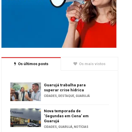
Os últimos posts
Os mais vistos
Guarujá trabalha para
superar crise hídrica
CIDADES
,
DESTAQUE
,
GUARUJÁ
Nova temporada de
‘Segundas em Cena’ em
Guarujá
CIDADES
,
GUARUJÁ
,
NOTÍCIAS