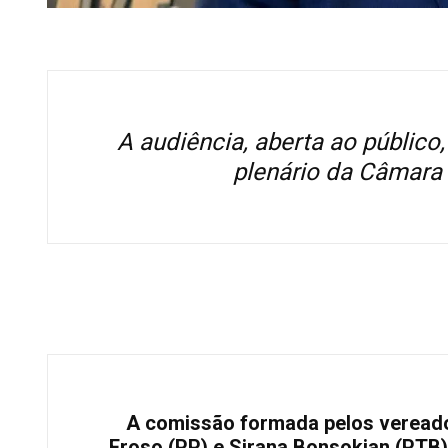
A audiência, aberta ao público,
plenário da Câmara 
A comissão formada pelos vereado
Eroso (PP) e Sirana Bonsokian (PTB) 