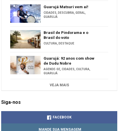
Guarujá Matsuri vem aí!
CIDADES
,
DESCUBRA
,
GERAL
,
GUARUJÁ
Brasil de Pindorama e o
Brasil do voto
CULTURA
,
DESTAQUE
Guarujá: 92 anos com show
de Dudu Nobre
AGENDE-SE
,
CIDADES
,
CULTURA
,
GUARUJÁ
VEJA MAIS
Siga-nos
FACEBOOK
MANDE SUA MENSAGEM