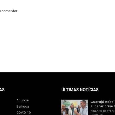
u comentar.
AS
ÚLTIMAS NOTÍCIAS
Anuncie
Guarujá trabal
superar crise 
Bertioga
CIDADES
,
DESTAQ
COVID-19
GUARUJÁ