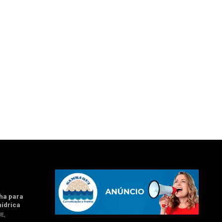
ha para
hídrica
UE
,