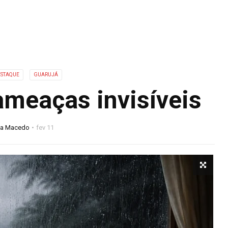
ESTAQUE
GUARUJÁ
ameaças invisíveis
na Macedo
fev 11