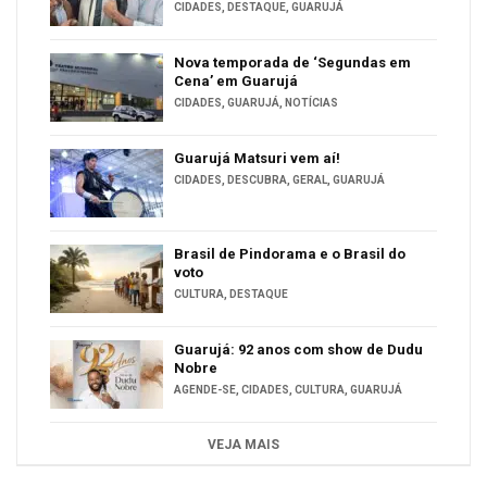
CIDADES
,
DESTAQUE
,
GUARUJÁ
Nova temporada de ‘Segundas em
Cena’ em Guarujá
CIDADES
,
GUARUJÁ
,
NOTÍCIAS
Guarujá Matsuri vem aí!
CIDADES
,
DESCUBRA
,
GERAL
,
GUARUJÁ
Brasil de Pindorama e o Brasil do
voto
CULTURA
,
DESTAQUE
Guarujá: 92 anos com show de Dudu
Nobre
AGENDE-SE
,
CIDADES
,
CULTURA
,
GUARUJÁ
VEJA MAIS