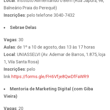
Local
: Instituto Alimentando o Bem (Rua Japurá, 98,
Balneário Praia do Perequê)
Inscrições
: pelo telefone 3040-7432
Sebrae Delas
Vagas
: 30
Aulas
: de 1º a 10 de agosto, das 13 às 17 horas
Local
: UNIASSELVI (Av. Ademar de Barros, 1.875, loja
1, Vila Santa Rosa)
Inscrições
: pelo
link
https://forms.gle/FH6Vfje8QwDfFaWR9
Mentoria de Marketing Digital (com Giba
Vieira)
Vagas
: 20