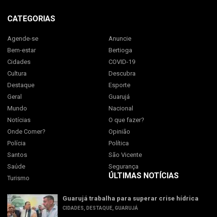
CATEGORIAS
Agende-se
Anuncie
Bem-estar
Bertioga
Cidades
COVID-19
Cultura
Descubra
Destaque
Esporte
Geral
Guarujá
Mundo
Nacional
Notícias
O que fazer?
Onde Comer?
Opinião
Polícia
Política
Santos
São Vicente
Saúde
Segurança
ÚLTIMAS NOTÍCIAS
Turismo
Guarujá trabalha para superar crise hídrica
CIDADES
,
DESTAQUE
,
GUARUJÁ