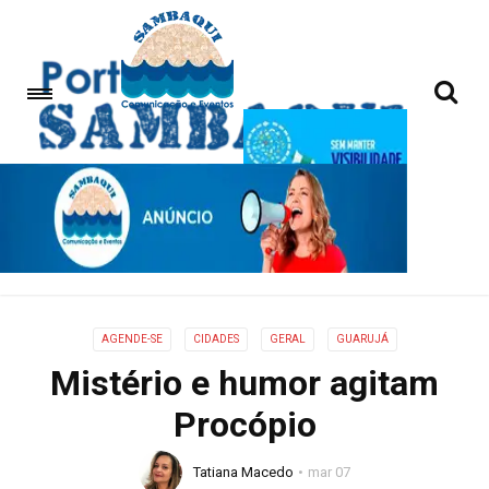
AGENDE-SE
CIDADES
GERAL
GUARUJÁ
Mistério e humor agitam
Procópio
Tatiana Macedo
mar 07