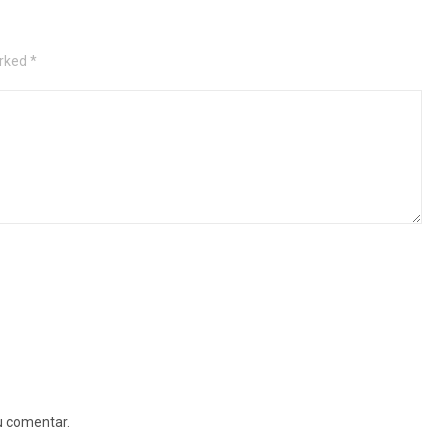
rked *
u comentar.