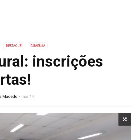
DESTAQUE
GUARUJÁ
ral: inscrições
rtas!
na Macedo
mar 14