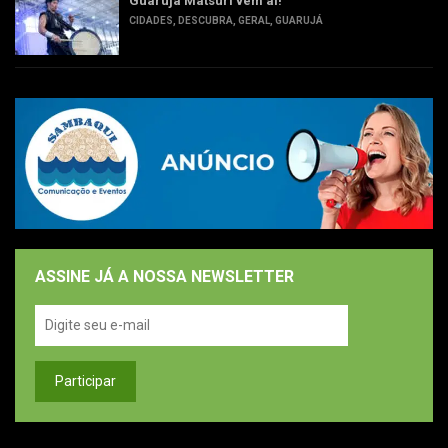
Guarujá Matsuri vem aí!
CIDADES
,
DESCUBRA
,
GERAL
,
GUARUJÁ
ASSINE JÁ A NOSSA NEWSLETTER