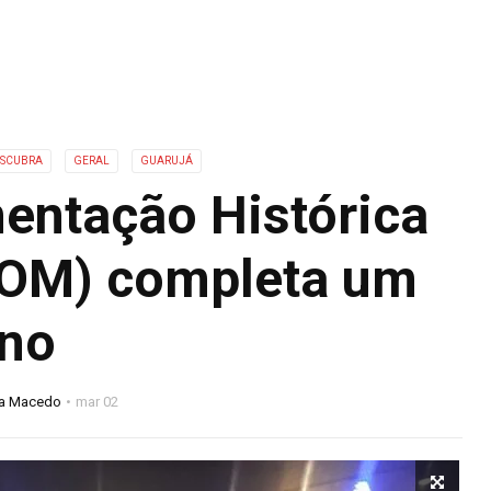
ESCUBRA
GERAL
GUARUJÁ
entação Histórica
DOM) completa um
no
na Macedo
mar 02