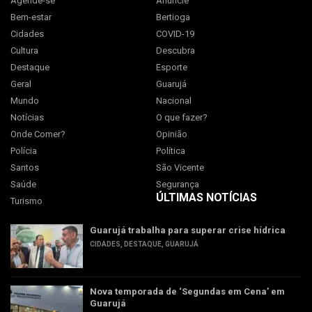
Agende-se
Anuncie
Bem-estar
Bertioga
Cidades
COVID-19
Cultura
Descubra
Destaque
Esporte
Geral
Guarujá
Mundo
Nacional
Notícias
O que fazer?
Onde Comer?
Opinião
Polícia
Política
Santos
São Vicente
Saúde
Segurança
ÚLTIMAS NOTÍCIAS
Turismo
Guarujá trabalha para superar crise hídrica
CIDADES
,
DESTAQUE
,
GUARUJÁ
Nova temporada de ‘Segundas em Cena’ em
Guarujá