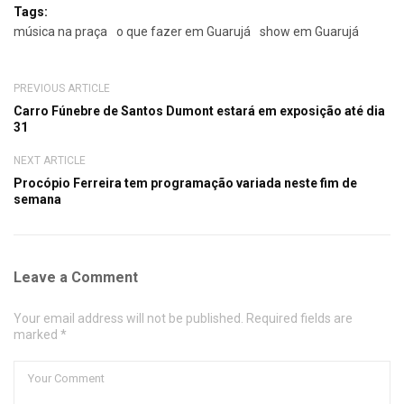
Tags:
música na praça
o que fazer em Guarujá
show em Guarujá
PREVIOUS ARTICLE
Carro Fúnebre de Santos Dumont estará em exposição até dia
31
NEXT ARTICLE
Procópio Ferreira tem programação variada neste fim de
semana
Leave a Comment
Your email address will not be published. Required fields are
marked *