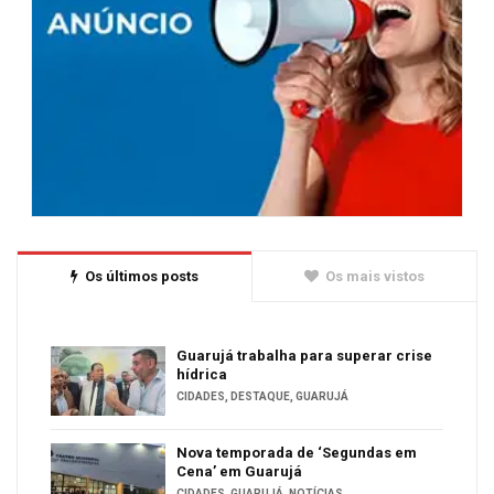
Os últimos posts
Os mais vistos
Guarujá trabalha para superar crise
hídrica
CIDADES
,
DESTAQUE
,
GUARUJÁ
Nova temporada de ‘Segundas em
Cena’ em Guarujá
CIDADES
,
GUARUJÁ
,
NOTÍCIAS