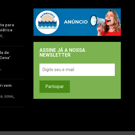
ha para
hídrica
UE
,
ASSINE JÁ A NOSSA
da de
NEWSLETTER
Cena’
Á
,
ri vem
RA
,
GERAL
,