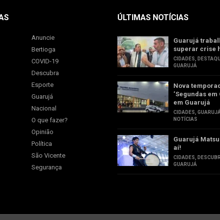
AS
ÚLTIMAS NOTÍCIAS
Anuncie
Guarujá trabal
superar crise 
Bertioga
CIDADES
,
DESTAQ
COVID-19
GUARUJÁ
Descubra
Esporte
Nova tempora
‘Segundas em 
Guarujá
em Guarujá
Nacional
CIDADES
,
GUARUJ
O que fazer?
NOTÍCIAS
Opinião
Guarujá Matsu
Política
aí!
São Vicente
CIDADES
,
DESCUB
GUARUJÁ
Segurança