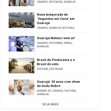
CIDADES
,
DESTAQUE
,
GUARUJÁ
Nova temporada de
‘Segundas em Cena’ em
Guarujá
CIDADES
,
GUARUJÁ
,
NOTÍCIAS
Guarujá Matsuri vem aí!
CIDADES
,
DESCUBRA
,
GERAL
,
GUARUJÁ
Brasil de Pindorama e o
Brasil do voto
CULTURA
,
DESTAQUE
Guarujá: 92 anos com show
de Dudu Nobre
AGENDE-SE
,
CIDADES
,
CULTURA
,
GUARUJÁ
VEJA MAIS