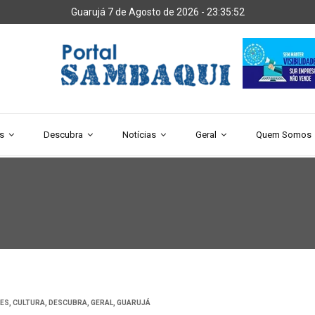
Guarujá 7 de Agosto de 2026 -
23:35:53
s
Descubra
Notícias
Geral
Quem Somos
DES
,
CULTURA
,
DESCUBRA
,
GERAL
,
GUARUJÁ