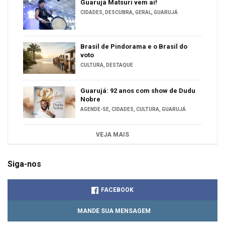
Guarujá Matsuri vem aí!
CIDADES
,
DESCUBRA
,
GERAL
,
GUARUJÁ
Brasil de Pindorama e o Brasil do
voto
CULTURA
,
DESTAQUE
Guarujá: 92 anos com show de Dudu
Nobre
AGENDE-SE
,
CIDADES
,
CULTURA
,
GUARUJÁ
VEJA MAIS
Siga-nos
FACEBOOK
MANDE SUA MENSAGEM