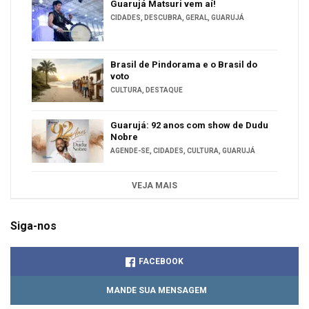
Guarujá Matsuri vem aí!
CIDADES
,
DESCUBRA
,
GERAL
,
GUARUJÁ
Brasil de Pindorama e o Brasil do
voto
CULTURA
,
DESTAQUE
Guarujá: 92 anos com show de Dudu
Nobre
AGENDE-SE
,
CIDADES
,
CULTURA
,
GUARUJÁ
VEJA MAIS
Siga-nos
FACEBOOK
MANDE SUA MENSAGEM