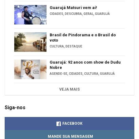
Guarujá Matsuri vem aí!
CIDADES
,
DESCUBRA
,
GERAL
,
GUARUJÁ
Brasil de Pindorama e o Brasil do
voto
CULTURA
,
DESTAQUE
Guarujá: 92 anos com show de Dudu
Nobre
AGENDE-SE
,
CIDADES
,
CULTURA
,
GUARUJÁ
VEJA MAIS
Siga-nos
FACEBOOK
MANDE SUA MENSAGEM