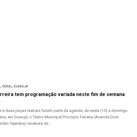
A
,
GERAL
,
GUARUJÁ
rreira tem programação variada neste fim de semana
me e duas peças teatrais fazem parte da agenda, de sexta (15) a domingo
na, em Guarujá, o Teatro Municipal Procópio Ferreira (Avenida Dom
ardim Tejereba) receberá de ...