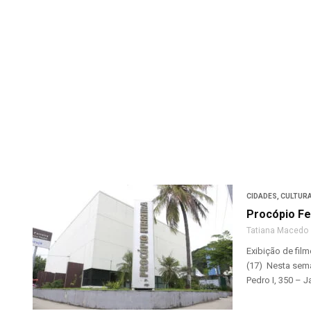
CIDADES
,
CULTUR
Procópio Fe
Tatiana Macedo
Exibição de fil
(17) Nesta sema
Pedro I, 350 – J