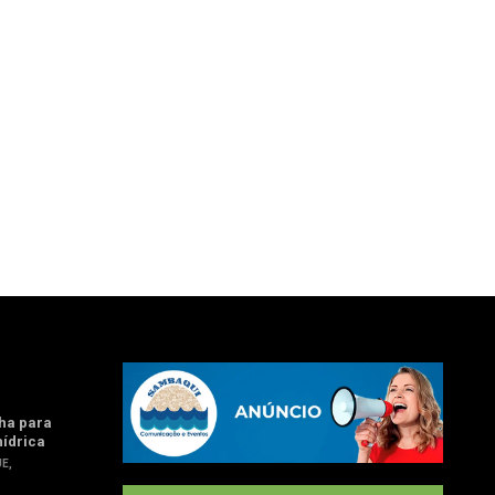
ha para
hídrica
UE
,