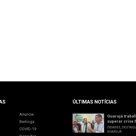
AS
ÚLTIMAS NOTÍCIAS
Anuncie
Guarujá trabal
superar crise 
Bertioga
CIDADES
,
DESTAQ
COVID-19
GUARUJÁ