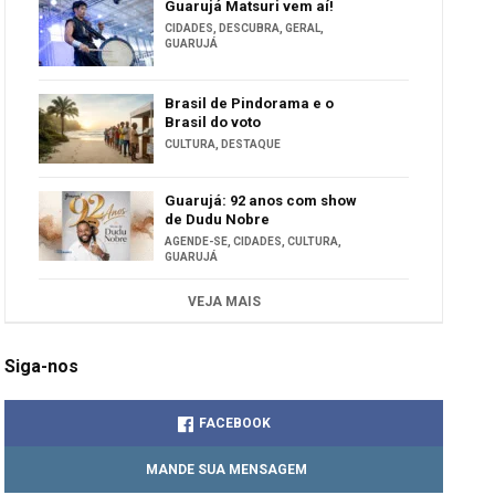
Guarujá Matsuri vem aí!
CIDADES
,
DESCUBRA
,
GERAL
,
GUARUJÁ
Brasil de Pindorama e o
Brasil do voto
CULTURA
,
DESTAQUE
Guarujá: 92 anos com show
de Dudu Nobre
AGENDE-SE
,
CIDADES
,
CULTURA
,
GUARUJÁ
VEJA MAIS
Siga-nos
FACEBOOK
MANDE SUA MENSAGEM