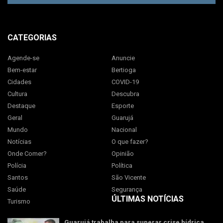
CATEGORIAS
Agende-se
Anuncie
Bem-estar
Bertioga
Cidades
COVID-19
Cultura
Descubra
Destaque
Esporte
Geral
Guarujá
Mundo
Nacional
Notícias
O que fazer?
Onde Comer?
Opinião
Polícia
Política
Santos
São Vicente
Saúde
Segurança
ÚLTIMAS NOTÍCIAS
Turismo
Guarujá trabalha para superar crise hídrica