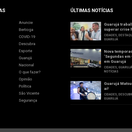
AS
ÚLTIMAS NOTÍCIAS
Anuncie
Guarujá trabal
superar crise 
Bertioga
CIDADES
,
DESTAQ
COVID-19
GUARUJÁ
Descubra
Esporte
Nova tempora
‘Segundas em 
Guarujá
em Guarujá
Nacional
CIDADES
,
GUARUJ
O que fazer?
NOTÍCIAS
Opinião
Guarujá Matsu
Política
aí!
São Vicente
CIDADES
,
DESCUB
GUARUJÁ
Segurança