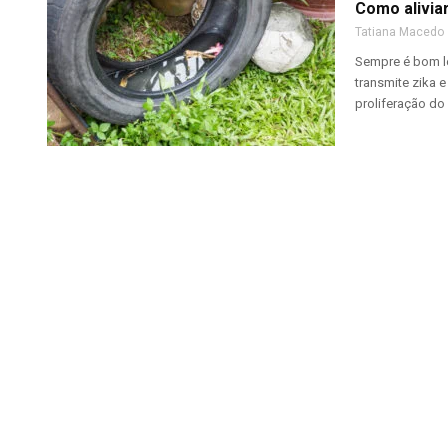
Como alivia
Tatiana Macedo
Sempre é bom l
transmite zika 
proliferação do