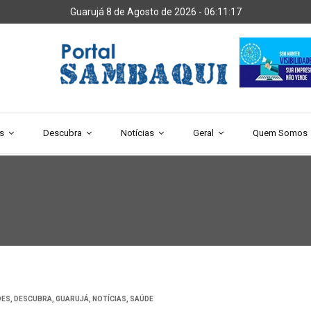
Guarujá 8 de Agosto de 2026 -
06:11:17
s
Descubra
Notícias
Geral
Quem Somos
DES
,
DESCUBRA
,
GUARUJÁ
,
NOTÍCIAS
,
SAÚDE