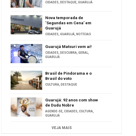
CIDADES
,
DESTAQUE
,
GUARUJÁ
Nova temporada de
‘Segundas em Cena’ em
Guarujá
CIDADES
,
GUARUJÁ
,
NOTÍCIAS
Guarujá Matsuri vem aí!
CIDADES
,
DESCUBRA
,
GERAL
,
GUARUJÁ
Brasil de Pindorama e o
Brasil do voto
CULTURA
,
DESTAQUE
Guarujá: 92 anos com show
de Dudu Nobre
AGENDE-SE
,
CIDADES
,
CULTURA
,
GUARUJÁ
VEJA MAIS