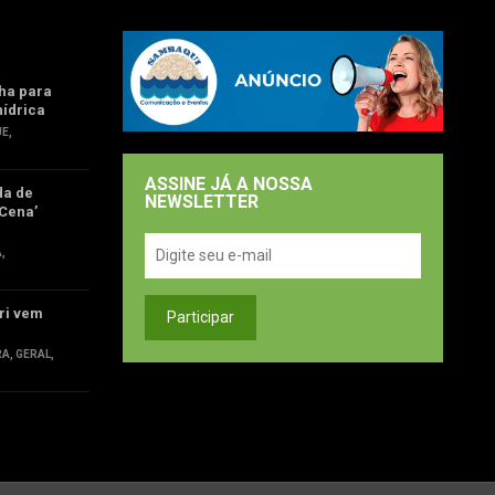
ha para
hídrica
UE
,
ASSINE JÁ A NOSSA
da de
NEWSLETTER
Cena’
Á
,
ri vem
RA
,
GERAL
,