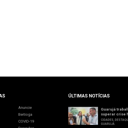
AS
ÚLTIMAS NOTÍCIAS
Anuncie
Guarujá trabal
superar crise 
Bertioga
CIDADES
,
DESTAQ
COVID-19
GUARUJÁ