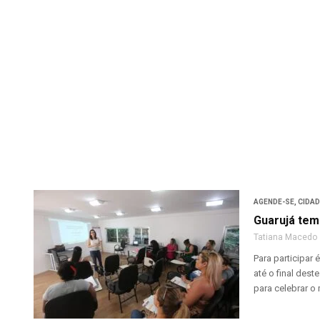
AGENDE-SE
,
CIDA
Guarujá tem
Tatiana Macedo
Para participar
até o final des
para celebrar o 