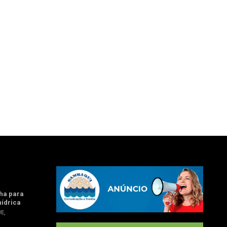
ha para
hídrica
UE
,