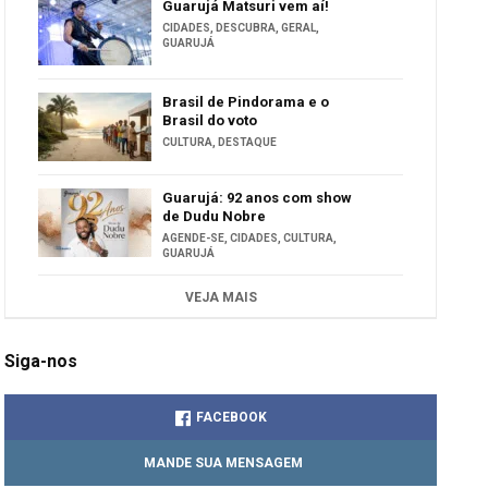
Guarujá Matsuri vem aí!
CIDADES
,
DESCUBRA
,
GERAL
,
GUARUJÁ
Brasil de Pindorama e o
Brasil do voto
CULTURA
,
DESTAQUE
Guarujá: 92 anos com show
de Dudu Nobre
AGENDE-SE
,
CIDADES
,
CULTURA
,
GUARUJÁ
VEJA MAIS
Siga-nos
FACEBOOK
MANDE SUA MENSAGEM