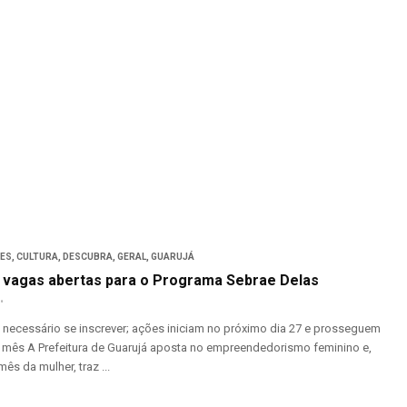
DES
,
CULTURA
,
DESCUBRA
,
GERAL
,
GUARUJÁ
 vagas abertas para o Programa Sebrae Delas
 é necessário se inscrever; ações iniciam no próximo dia 27 e prosseguem
te mês A Prefeitura de Guarujá aposta no empreendedorismo feminino e,
mês da mulher, traz ...