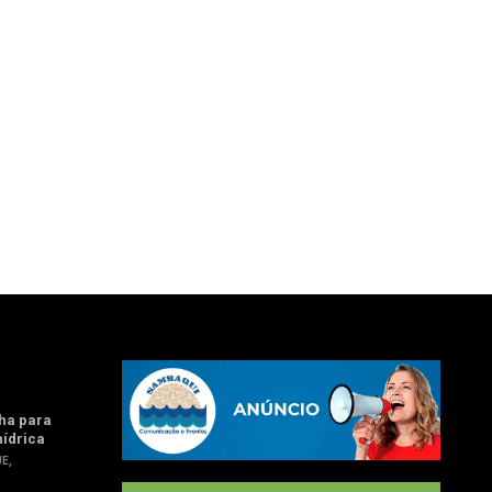
ha para
hídrica
UE
,