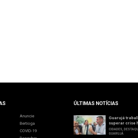
AS
ÚLTIMAS NOTÍCIAS
Anuncie
Guarujá trabal
superar crise 
Bertioga
CIDADES
,
DESTAQ
COVID-19
GUARUJÁ