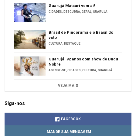
Guarujá Matsuri vem aí!
CIDADES
,
DESCUBRA
,
GERAL
,
GUARUJÁ
Brasil de Pindorama e o Brasil do
voto
CULTURA
,
DESTAQUE
Guarujá: 92 anos com show de Dudu
Nobre
AGENDE-SE
,
CIDADES
,
CULTURA
,
GUARUJÁ
VEJA MAIS
Siga-nos
FACEBOOK
MANDE SUA MENSAGEM