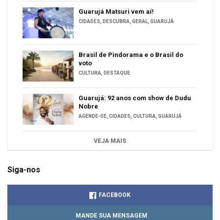
Guarujá Matsuri vem aí!
CIDADES
,
DESCUBRA
,
GERAL
,
GUARUJÁ
Brasil de Pindorama e o Brasil do
voto
CULTURA
,
DESTAQUE
Guarujá: 92 anos com show de Dudu
Nobre
AGENDE-SE
,
CIDADES
,
CULTURA
,
GUARUJÁ
VEJA MAIS
Siga-nos
FACEBOOK
MANDE SUA MENSAGEM