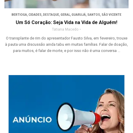
BERTIOGA
,
CIDADES
,
DESTAQUE
,
GERAL
,
GUARUJÁ
,
SANTOS
,
SÃO VICENTE
Um Só Coração: Seja Vida na Vida de Alguém!
Tatiana Macedo
O transplante de rim do apresentador Fausto Silva, em fevereiro, trouxe
à pauta uma discussão ainda tabu em muitas famílias. Falar de doação,
para muitos, é falar de morte, e por isso não é uma conversa ...