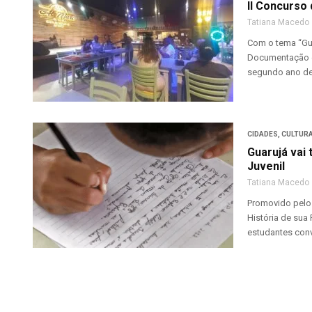
II Concurso 
Tatiana Macedo
Com o tema “Gua
Documentação e
segundo ano de 
CIDADES
,
CULTUR
Guarujá vai 
Juvenil
Tatiana Macedo
Promovido pelo
História de sua
estudantes conv