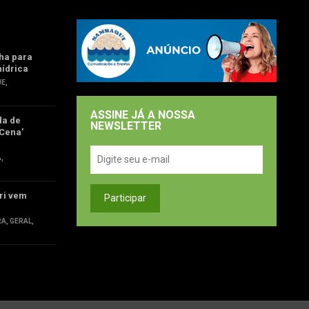
ha para
hídrica
UE
,
ASSINE JÁ A NOSSA
da de
NEWSLETTER
Cena’
Á
,
ri vem
RA
,
GERAL
,