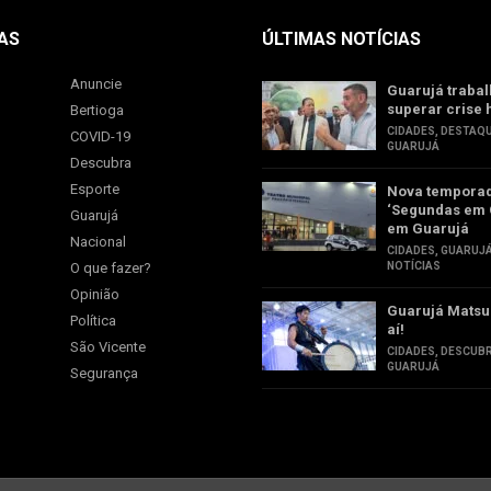
AS
ÚLTIMAS NOTÍCIAS
Anuncie
Guarujá trabal
superar crise 
Bertioga
CIDADES
,
DESTAQ
COVID-19
GUARUJÁ
Descubra
Esporte
Nova tempora
‘Segundas em 
Guarujá
em Guarujá
Nacional
CIDADES
,
GUARUJ
O que fazer?
NOTÍCIAS
Opinião
Guarujá Matsu
Política
aí!
São Vicente
CIDADES
,
DESCUB
GUARUJÁ
Segurança