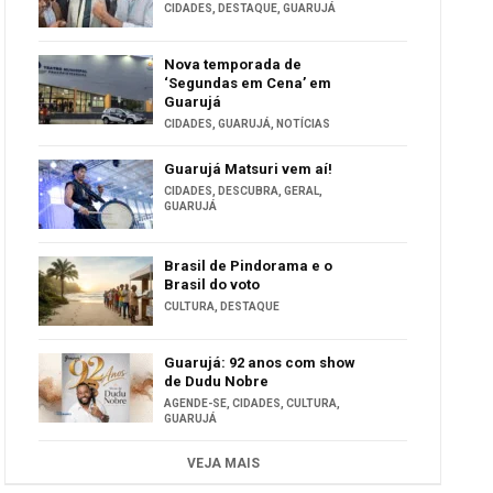
CIDADES
,
DESTAQUE
,
GUARUJÁ
Nova temporada de
‘Segundas em Cena’ em
Guarujá
CIDADES
,
GUARUJÁ
,
NOTÍCIAS
Guarujá Matsuri vem aí!
CIDADES
,
DESCUBRA
,
GERAL
,
GUARUJÁ
Brasil de Pindorama e o
Brasil do voto
CULTURA
,
DESTAQUE
Guarujá: 92 anos com show
de Dudu Nobre
AGENDE-SE
,
CIDADES
,
CULTURA
,
GUARUJÁ
VEJA MAIS