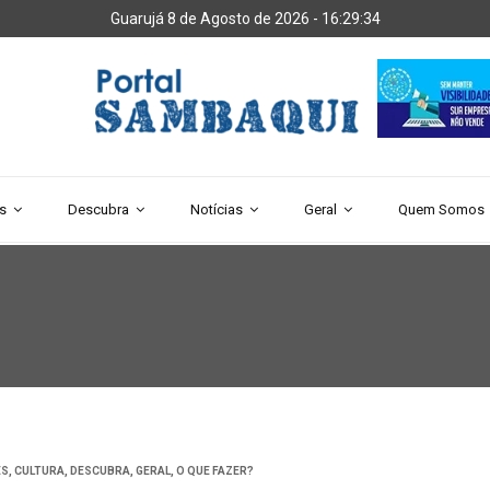
Guarujá 8 de Agosto de 2026 -
16:29:34
s
Descubra
Notícias
Geral
Quem Somos
ES
,
CULTURA
,
DESCUBRA
,
GERAL
,
O QUE FAZER?