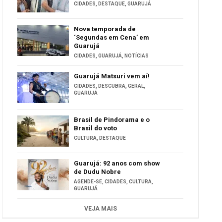
CIDADES
,
DESTAQUE
,
GUARUJÁ
Nova temporada de
‘Segundas em Cena’ em
Guarujá
CIDADES
,
GUARUJÁ
,
NOTÍCIAS
Guarujá Matsuri vem aí!
CIDADES
,
DESCUBRA
,
GERAL
,
GUARUJÁ
Brasil de Pindorama e o
Brasil do voto
CULTURA
,
DESTAQUE
Guarujá: 92 anos com show
de Dudu Nobre
AGENDE-SE
,
CIDADES
,
CULTURA
,
GUARUJÁ
VEJA MAIS