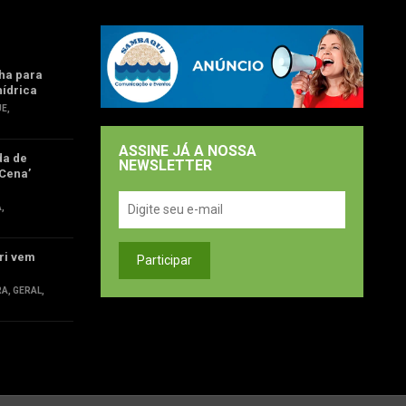
ha para
hídrica
UE
,
ASSINE JÁ A NOSSA
da de
NEWSLETTER
Cena’
Á
,
ri vem
RA
,
GERAL
,