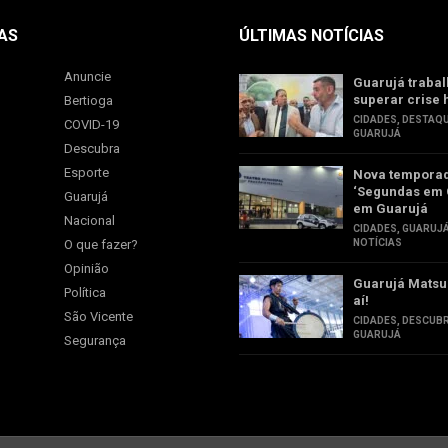
AS
ÚLTIMAS NOTÍCIAS
Anuncie
Guarujá trabal
superar crise 
Bertioga
CIDADES
,
DESTAQ
COVID-19
GUARUJÁ
Descubra
Esporte
Nova tempora
‘Segundas em 
Guarujá
em Guarujá
Nacional
CIDADES
,
GUARUJ
O que fazer?
NOTÍCIAS
Opinião
Guarujá Matsu
Política
aí!
São Vicente
CIDADES
,
DESCUB
GUARUJÁ
Segurança