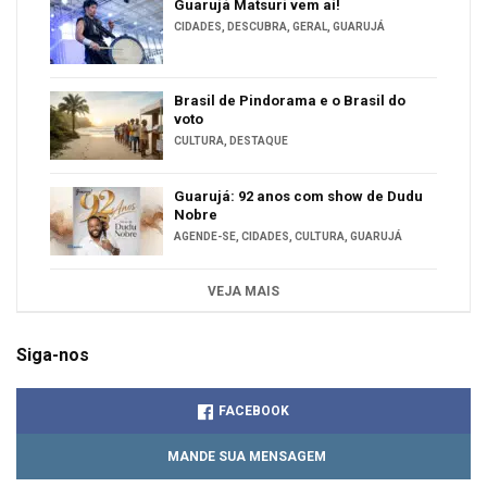
Guarujá Matsuri vem aí!
CIDADES
,
DESCUBRA
,
GERAL
,
GUARUJÁ
Brasil de Pindorama e o Brasil do
voto
CULTURA
,
DESTAQUE
Guarujá: 92 anos com show de Dudu
Nobre
AGENDE-SE
,
CIDADES
,
CULTURA
,
GUARUJÁ
VEJA MAIS
Siga-nos
FACEBOOK
MANDE SUA MENSAGEM