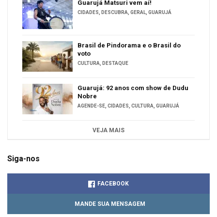
Guarujá Matsuri vem aí!
CIDADES
,
DESCUBRA
,
GERAL
,
GUARUJÁ
Brasil de Pindorama e o Brasil do
voto
CULTURA
,
DESTAQUE
Guarujá: 92 anos com show de Dudu
Nobre
AGENDE-SE
,
CIDADES
,
CULTURA
,
GUARUJÁ
VEJA MAIS
Siga-nos
FACEBOOK
MANDE SUA MENSAGEM