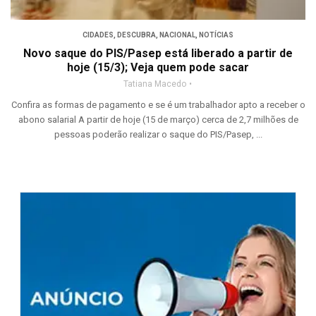
CIDADES
,
DESCUBRA
,
NACIONAL
,
NOTÍCIAS
Novo saque do PIS/Pasep está liberado a partir de
hoje (15/3); Veja quem pode sacar
Tatiana Macedo
Confira as formas de pagamento e se é um trabalhador apto a receber o
abono salarial A partir de hoje (15 de março) cerca de 2,7 milhões de
pessoas poderão realizar o saque do PIS/Pasep, ...