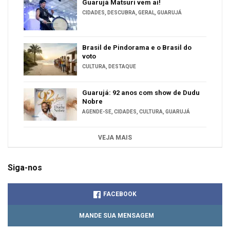
Guarujá Matsuri vem aí!
CIDADES
,
DESCUBRA
,
GERAL
,
GUARUJÁ
Brasil de Pindorama e o Brasil do
voto
CULTURA
,
DESTAQUE
Guarujá: 92 anos com show de Dudu
Nobre
AGENDE-SE
,
CIDADES
,
CULTURA
,
GUARUJÁ
VEJA MAIS
Siga-nos
FACEBOOK
MANDE SUA MENSAGEM